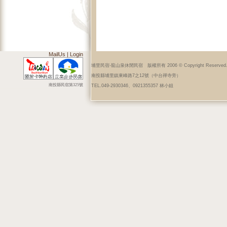
MailUs
|
Login
埔里民宿-龍山泉休閒民宿 版權所有 2006 © Copyright Reserved
南投縣埔里鎮東峰路7之12號（中台禪寺旁）
南投縣民宿第325號
TEL.049-2930346、0921355357 林小姐